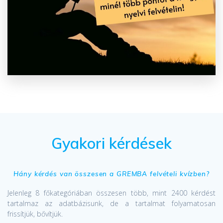
Gyakori kérdések
Hány kérdés van összesen a GREMBA felvételi kvízben?
Jelenleg 8 főkategóriában összesen több, mint 2400 kérdést
tartalmaz az adatbázisunk, de a tartalmat folyamatosan
frissítjük, bővítjük.