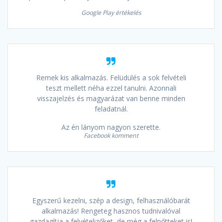
Google Play értékelés
Remek kis alkalmazás. Felüdülés a sok felvételi
teszt mellett néha ezzel tanulni. Azonnali
visszajelzés és magyarázat van benne minden
feladatnál.
Az én lányom nagyon szerette.
Facebook komment
Egyszerű kezelni, szép a design, felhasználóbarát
alkalmazás! Rengeteg hasznos tudnivalóval
gazdagítja a felvételizőket, de még a felnőtteket is!