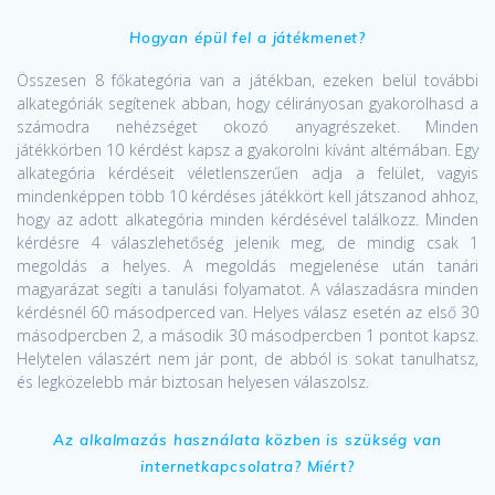
Hogyan épül fel a játékmenet?
Összesen 8 főkategória van a játékban, ezeken belül további
alkategóriák segítenek abban, hogy célirányosan gyakorolhasd a
számodra nehézséget okozó anyagrészeket.
Minden
játékkörben 10 kérdést kapsz a gyakorolni kívánt altémában. Egy
alkategória kérdéseit véletlenszerűen adja a felület, vagyis
mindenképpen több 10 kérdéses játékkört kell játszanod ahhoz,
hogy az adott alkategória minden kérdésével találkozz.
Minden
kérdésre 4 válaszlehetőség jelenik meg, de mindig csak 1
megoldás a helyes. A megoldás megjelenése után tanári
magyarázat segíti a tanulási folyamatot.
A válaszadásra minden
kérdésnél 60 másodperced van. Helyes válasz esetén az első 30
másodpercben 2, a második 30 másodpercben 1 pontot kapsz.
Helytelen válaszért nem jár pont, de abból is sokat tanulhatsz,
és legközelebb már biztosan helyesen válaszolsz.
Az alkalmazás használata közben is szükség van
internetkapcsolatra? Miért?