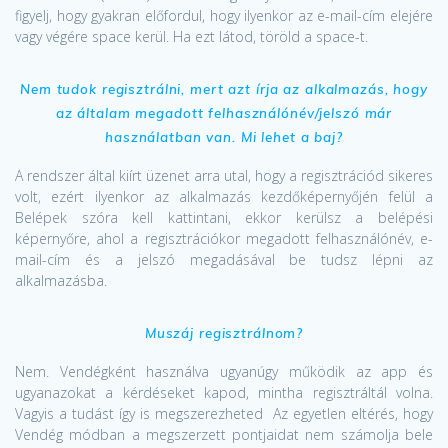
figyelj, hogy gyakran előfordul, hogy ilyenkor az e-mail-cím elejére
vagy végére space kerül. Ha ezt látod, töröld a space-t.
Nem tudok regisztrálni, mert azt írja az alkalmazás, hogy
az általam megadott felhasználónév/jelszó már
használatban van. Mi lehet a baj?
A rendszer által kiírt üzenet arra utal, hogy a regisztrációd sikeres
volt, ezért ilyenkor az alkalmazás kezdőképernyőjén felül a
Belépek szóra kell kattintani, ekkor kerülsz a belépési
képernyőre, ahol a regisztrációkor megadott felhasználónév, e-
mail-cím és a jelszó megadásával be tudsz lépni az
alkalmazásba.
Muszáj regisztrálnom?
Nem. Vendégként használva ugyanúgy működik az app és
ugyanazokat a kérdéseket kapod, mintha regisztráltál volna.
Vagyis a tudást így is megszerezheted
Az egyetlen eltérés, hogy
Vendég módban a megszerzett pontjaidat nem számolja bele