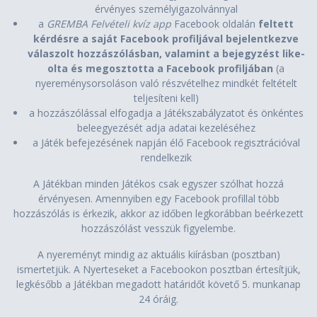
érvényes személyigazolvánnyal
a
GREMBA Felvételi kvíz app
Facebook oldalán
feltett
kérdésre a saját Facebook profiljával bejelentkezve
válaszolt hozzászólásban, valamint a bejegyzést like-
olta és megosztotta a Facebook profiljában
(a
nyereménysorsoláson való részvételhez mindkét feltételt
teljesíteni kell)
a hozzászólással elfogadja a Játékszabályzatot és önkéntes
beleegyezését adja adatai kezeléséhez
a Játék befejezésének napján élő Facebook regisztrációval
rendelkezik
A Játékban minden Játékos csak egyszer szólhat hozzá
érvényesen. Amennyiben egy Facebook profillal több
hozzászólás is érkezik, akkor az időben legkorábban beérkezett
hozzászólást vesszük figyelembe.
A nyereményt mindig az aktuális kiírásban (posztban)
ismertetjük. A Nyerteseket a Facebookon posztban értesítjük,
legkésőbb a Játékban megadott határidőt követő 5. munkanap
24 óráig.