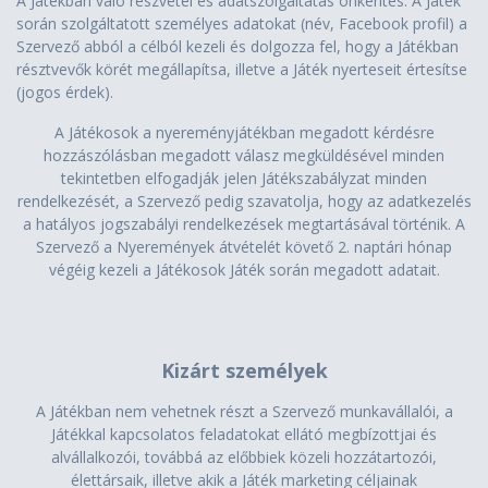
A Játékban való részvétel és adatszolgáltatás önkéntes. A Játék
során szolgáltatott személyes adatokat (név, Facebook profil) a
Szervező abból a célból kezeli és dolgozza fel, hogy a Játékban
résztvevők körét megállapítsa, illetve a Játék nyerteseit értesítse
(jogos érdek).
A Játékosok a nyereményjátékban megadott kérdésre
hozzászólásban megadott válasz megküldésével minden
tekintetben elfogadják jelen Játékszabályzat minden
rendelkezését, a Szervező pedig szavatolja, hogy az adatkezelés
a hatályos jogszabályi rendelkezések megtartásával történik. A
Szervező a Nyeremények átvételét követő 2. naptári hónap
végéig kezeli a Játékosok Játék során megadott adatait.
Kizárt személyek
A Játékban nem vehetnek részt a Szervező munkavállalói, a
Játékkal kapcsolatos feladatokat ellátó megbízottjai és
alvállalkozói, továbbá az előbbiek közeli hozzátartozói,
élettársaik, illetve akik a Játék marketing céljainak