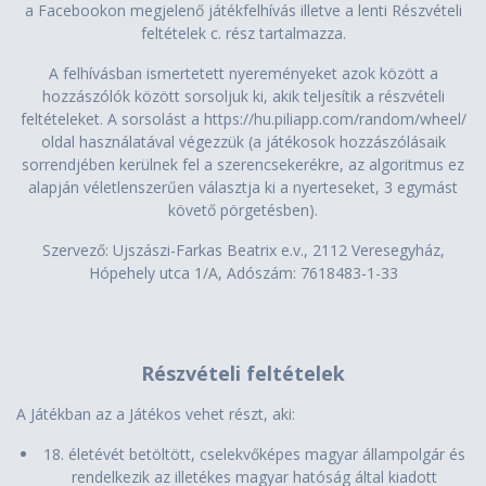
a Facebookon megjelenő játékfelhívás illetve a lenti Részvételi
feltételek c. rész tartalmazza.
A felhívásban ismertetett nyereményeket azok között a
hozzászólók között sorsoljuk ki, akik teljesítik a részvételi
feltételeket. A sorsolást a https://hu.piliapp.com/random/wheel/
oldal használatával végezzük (a játékosok hozzászólásaik
sorrendjében kerülnek fel a szerencsekerékre, az algoritmus ez
alapján véletlenszerűen választja ki a nyerteseket, 3 egymást
követő pörgetésben).
Szervező: Ujszászi-Farkas Beatrix e.v., 2112 Veresegyház,
Hópehely utca 1/A, Adószám: 7618483-1-33
Részvételi feltételek
A Játékban az a Játékos vehet részt, aki:
18. életévét betöltött, cselekvőképes magyar állampolgár és
rendelkezik az illetékes magyar hatóság által kiadott