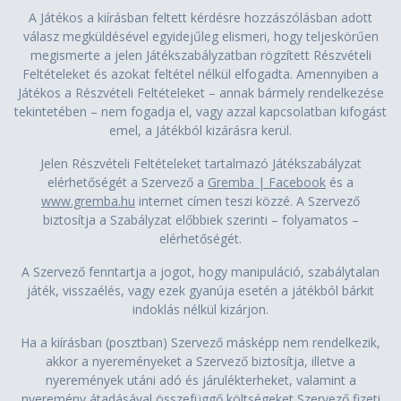
A Játékos a kiírásban feltett kérdésre hozzászólásban adott
válasz megküldésével egyidejűleg elismeri, hogy teljeskörűen
megismerte a jelen Játékszabályzatban rögzített Részvételi
Feltételeket és azokat feltétel nélkül elfogadta. Amennyiben a
Játékos a Részvételi Feltételeket – annak bármely rendelkezése
tekintetében – nem fogadja el, vagy azzal kapcsolatban kifogást
emel, a Játékból kizárásra kerül.
Jelen Részvételi Feltételeket tartalmazó Játékszabályzat
elérhetőségét a Szervező a
Gremba | Facebook
és a
www.gremba.hu
internet címen teszi közzé. A Szervező
biztosítja a Szabályzat előbbiek szerinti – folyamatos –
elérhetőségét.
A Szervező fenntartja a jogot, hogy manipuláció, szabálytalan
játék, visszaélés, vagy ezek gyanúja esetén a játékból bárkit
indoklás nélkül kizárjon.
Ha a kiírásban (posztban) Szervező másképp nem rendelkezik,
akkor a nyereményeket a Szervező biztosítja, illetve a
nyeremények utáni adó és járulékterheket, valamint a
nyeremény átadásával összefüggő költségeket Szervező fizeti