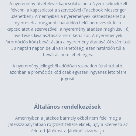
A nyeremény átvételével kapcsolatosan a Nyerteseknek kell
felvenni a kapcsolatot a szervezővel (Facebook Messenger
üzenetben). Amennyiben a nyeremények kézbesítéséhez a
nyertesek a megadott határidőn belül nem veszik fel a
kapcsolatot a szervezővel, a nyeremény átadása meghiúsul, új
nyertesek kiválasztására nem kerül sor. A nyeremények
(promóciós kód) beváltására a nyeremény átadásától számított
30 naptári napon belül van lehetőség, ezen határidőn túl a
beváltás nem lehetséges.
A nyeremény jellegéből adódóan szabadon átruházható,
azonban a promóciós kód csak egyszeri ingyenes letöltésre
jogosít.
Általános rendelkezések
Amennyiben a Játékos bármely okból nem felel meg a
Játékszabályzatban rögzített feltételeknek, úgy a Szervező az
érintett Játékost a Játékból kizárhatja.